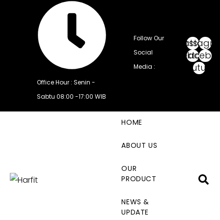
Follow Our
Whatsapp
Instagr
Social
Tiktok
Facebo
Youtube
Media :
Office Hour : Senin -
Sabtu 08:00 -17:00 WIB
HOME
ABOUT US
OUR
PRODUCT
NEWS &
UPDATE