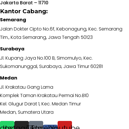
Jakarta Barat – 11710
Kantor Cabang:
Semarang
Jalan Dokter Cipto No.6f, Kebonagung, Kec. Semarang
Tim., Kota Semarang, Jawa Tengah 50123
Surabaya
Jl. Kupang Jaya No.100 B, Simomulyo, Kec.
Sukomanunggal, Surabaya, Jawa Timur 60281
Medan
Jl. Krakatau Gang Lama
Komplek Taman Krakatau Permai No.B10
Kel. Glugur Darat 1, Kec. Medan Timur
Medan, Sumatera Utara
atsapp
Instagram
Tiktok
Facebook-
Youtube