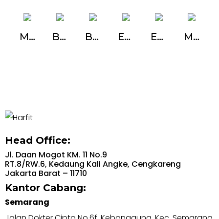
Maxi Runner Double Motion TSMF
Ball Bearing SM FE 37
Ball Bearing Push Open SM FE-45
Extended Drawer FA
Extended Rotating Island 360 Degree
Maxi Stair Rail ST
Head Office:
Jl. Daan Mogot KM. 11 No.9
RT.8/RW.6, Kedaung Kali Angke, Cengkareng
Jakarta Barat – 11710
Kantor Cabang:
Semarang
Jalan Dokter Cipto No.6f, Kebonagung, Kec. Semarang