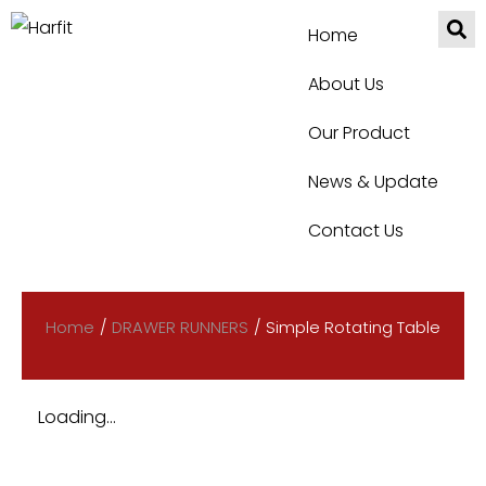
Home
About Us
Our Product
News & Update
Contact Us
Home
/
DRAWER RUNNERS
/
Simple Rotating Table
Loading...