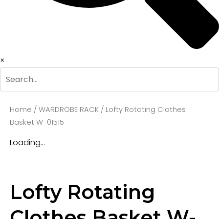
×
Home
/
WARDROBE RACK
/
Lofty Rotating Clothes
Basket W-01515
Loading...
Lofty Rotating
Clothes Basket W-