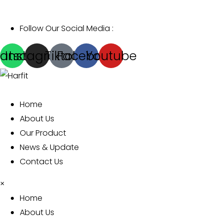
Follow Our Social Media :
atsapp
Instagram
Tiktok
Facebook
Youtube
Home
About Us
Our Product
News & Update
Contact Us
×
Home
About Us