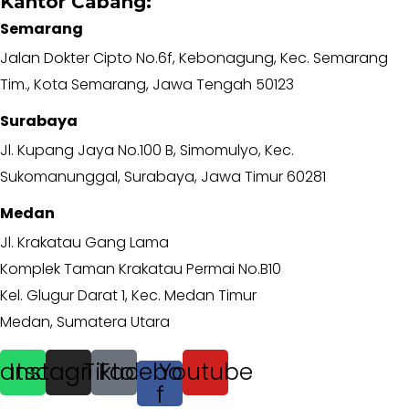
Kantor Cabang:
Semarang
Jalan Dokter Cipto No.6f, Kebonagung, Kec. Semarang
Tim., Kota Semarang, Jawa Tengah 50123
Surabaya
Jl. Kupang Jaya No.100 B, Simomulyo, Kec.
Sukomanunggal, Surabaya, Jawa Timur 60281
Medan
Jl. Krakatau Gang Lama
Komplek Taman Krakatau Permai No.B10
Kel. Glugur Darat 1, Kec. Medan Timur
Medan, Sumatera Utara
atsapp
Instagram
Tiktok
Facebook-
Youtube
f