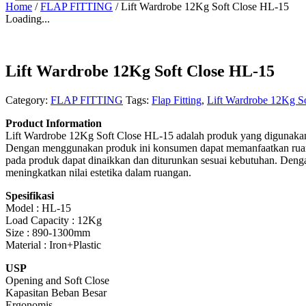
Home
/
FLAP FITTING
/
Lift Wardrobe 12Kg Soft Close HL-15
Loading...
Lift Wardrobe 12Kg Soft Close HL-15
Category:
FLAP FITTING
Tags:
Flap Fitting
,
Lift Wardrobe 12Kg S
Product Information
Lift Wardrobe 12Kg Soft Close HL-15 adalah produk yang digunaka
Dengan menggunakan produk ini konsumen dapat memanfaatkan ruang k
pada produk dapat dinaikkan dan diturunkan sesuai kebutuhan. Deng
meningkatkan nilai estetika dalam ruangan.
Spesifikasi
Model : HL-15
Load Capacity : 12Kg
Size : 890-1300mm
Material : Iron+Plastic
USP
Opening and Soft Close
Kapasitan Beban Besar
Ergonomis