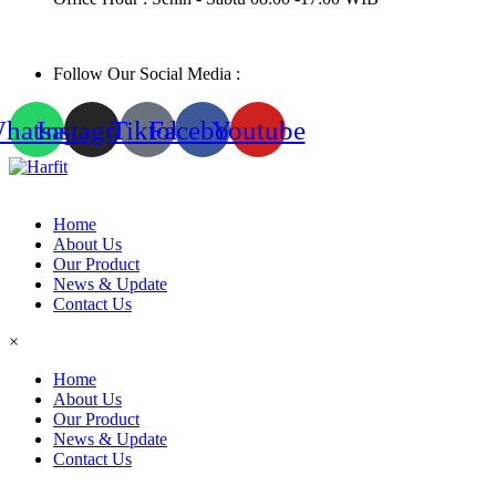
Follow Our Social Media :
hatsapp
Instagram
Tiktok
Facebook
Youtube
Home
About Us
Our Product
News & Update
Contact Us
×
Home
About Us
Our Product
News & Update
Contact Us