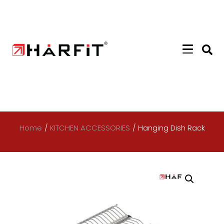
Home
/
KITCHEN ACCESSORIES
/
Hanging Dish Rack